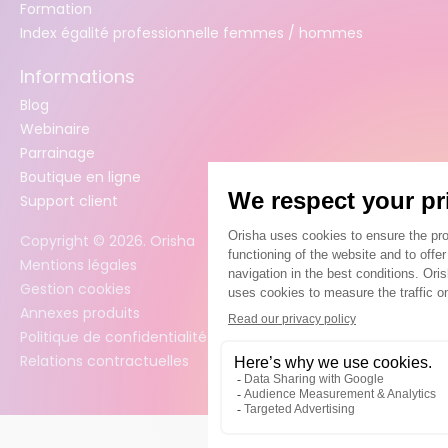
Formation
Index égalité professionnelle femmes / hommes
Informations
Blog
Webinaire
Parrainage
Boutique en ligne
Support client
Copyright ©
2026
. Orisha
Mentions légales
Gestion cookies
Annexes produits
Politique de confidentialité des données
Relations contractuelles