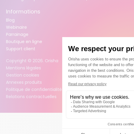
Informations
Blog
Webinaire
Parrainage
Boutique en ligne
Support client
Copyright ©
2026
. Orisha
Mentions légales
Gestion cookies
Annexes produits
Politique de confidentialité des données
Relations contractuelles