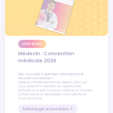
WEBINAIRE 19/03
LIVRE BLANC
Pilotez vos centres de santé
Médecin : Convention
en toute simplicité
médicale 2026
Un pilotage plus efficient de vos centres de santé
avec le logiciel Desmos !
Dirigeants de centres de santé : centralisez,
optimisez, pilotez.
Êtes-vous prêt à optimiser votre exercice et
sécuriser vos revenus ?
Obtenez immédiatement les repères clairs qui
Statistiques personnalisées,
vous aideront à identifier les opportunités
indicateurs de performance,
tarifaires à ne pas manquer, maîtriser la nouvelle
mutualisation des fonctions…
nomenclature et développer votre activité en
Tout est là pour piloter efficacement et gagner en
toute confiance.
clarté !
Télécharger le livre blanc