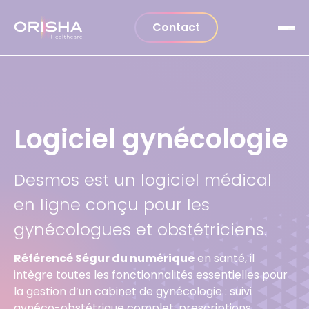
Aller au contenu
Contact
Logiciel gynécologie
Desmos est un logiciel médical
en ligne conçu pour les
gynécologues et obstétriciens.
Référencé Ségur du numérique
en santé, il
intègre toutes les fonctionnalités essentielles pour
la gestion d’un cabinet de gynécologie : suivi
gynéco-obstétrique complet, prescriptions