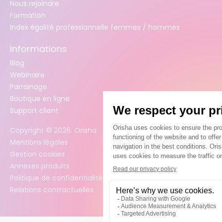
Nous rejoindre
Formation
Index égalité professionnelle femmes / hommes
Informations
Blog
Webinaire
Parrainage
Boutique en ligne
Support client
Copyright ©
2026
. Orisha
Mentions légales
Gestion cookies
Annexes produits
Politique de confidentialité des données
Relations contractuelles