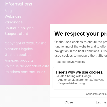
Informations
Blog
Webinaire
Parrainage
Boutique en ligne
Support client
Copyright ©
2026
. Orisha
Mentions légales
Gestion cookies
Annexes produits
Politique de confidentialité des données
Relations contractuelles