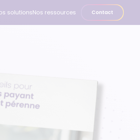
os solutions
Nos ressources
Contact
Médecin spécialiste
Gynécologue
Psychiatre
Pédiatre
Dentiste