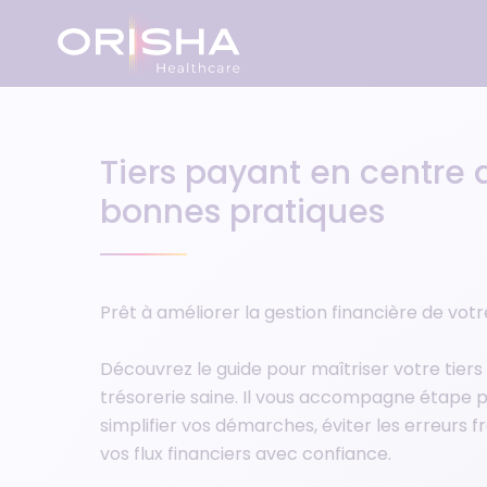
Aller au contenu
Tiers payant en centre d
Professionnel de santé
Logiciel de gestion de cabinet
L'entreprise
bonnes pratiques
Centre de santé
Logiciel de centre de santé
Blog
Maison de santé
Logiciel de Maison de santé
Livre blanc
Prêt à améliorer la gestion financière de vot
Découvrez le guide pour maîtriser votre tiers
Éditeur de logiciel en santé
Logiciel de facturation
Webinaire
trésorerie saine. Il vous accompagne étape 
simplifier vos démarches, éviter les erreurs f
Délégué Numérique en Santé
Lecteur de carte Vitale et CB
Assistance
vos flux financiers avec confiance.