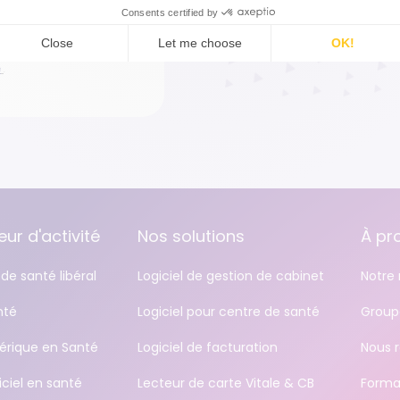
de. Conformément à la loi
ier 1978, ainsi qu'au Règlement
tamment d'un droit d'accès,
n de vos données et vos droits,
é
.
ur d'activité
Nos solutions
À pr
de santé libéral
Logiciel de gestion de cabinet
Notre 
nté
Logiciel pour centre de santé
Group
rique en Santé
Logiciel de facturation
Nous r
iciel en santé
Lecteur de carte Vitale & CB
Forma