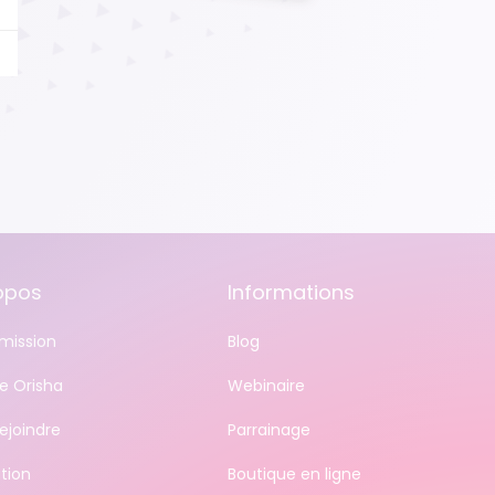
opos
Informations
mission
Blog
e Orisha
Webinaire
ejoindre
Parrainage
tion
Boutique en ligne