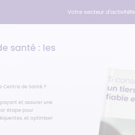
Votre secteur d'activité
N
e santé : les
Médecins
Logiciel Gestion Cabinet
L'entreprise
Médecin généraliste
Desmos pour Médecin
Orisha Healthcare
Praticien hospitalier
Desmos pour Dentiste
Groupe Orisha
re Centre de Santé ?
Cabinet pluridisciplinaire
Formation
Nous rejoindre
 payant et assurer une
par étape pour
Parrainage
réquentes, et optimiser