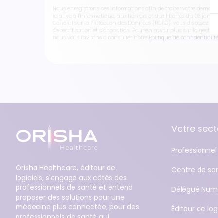
Nous enregistrons ces informations afin de traiter votre deman
relative à l'informatique, aux fichiers et aux libertés du 06 janv
Général sur la Protection des Données (RGPD), vous disposez no
de rectification et d'opposition. Pour en savoir plus sur la gestio
nous vous invitons à consulter notre
Politique de confidentialit
Votre secte
Professionnel 
Orisha Healthcare, éditeur de
Centre de sa
logiciels, s'engage aux côtés des
professionnels de santé et entend
Délégué Numé
proposer des solutions pour une
médecine plus connectée, pour des
Éditeur de log
professionnels de santé qui