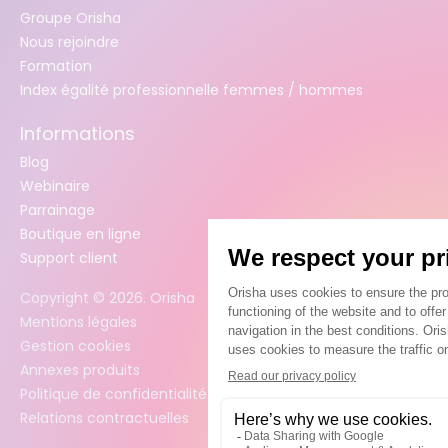
Groupe Orisha
Nous rejoindre
Formation
Index égalité professionnelle femmes / hommes
Informations
Blog
Webinaire
Parrainage
Boutique en ligne
Support client
Copyright ©
2026
. Orisha
Mentions légales
Gestion cookies
Annexes produits
Politique de confidentialité des données
Relations contractuelles