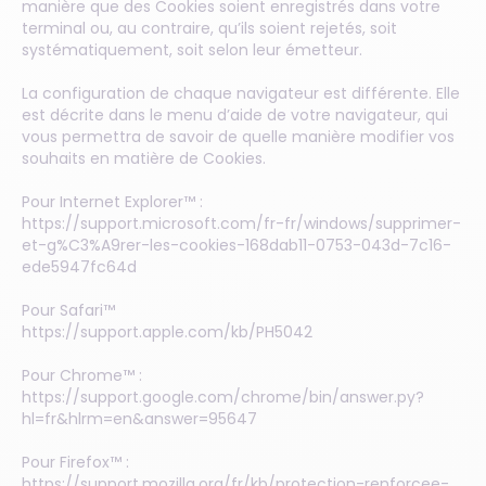
manière que des Cookies soient enregistrés dans votre
terminal ou, au contraire, qu’ils soient rejetés, soit
systématiquement, soit selon leur émetteur.
La configuration de chaque navigateur est différente. Elle
est décrite dans le menu d’aide de votre navigateur, qui
vous permettra de savoir de quelle manière modifier vos
souhaits en matière de Cookies.
Pour Internet Explorer™ :
https://support.microsoft.com/fr-fr/windows/supprimer-
et-g%C3%A9rer-les-cookies-168dab11-0753-043d-7c16-
ede5947fc64d
Pour Safari™
https://support.apple.com/kb/PH5042
Pour Chrome™ :
https://support.google.com/chrome/bin/answer.py?
hl=fr&hlrm=en&answer=95647
Pour Firefox™ :
https://support.mozilla.org/fr/kb/protection-renforcee-