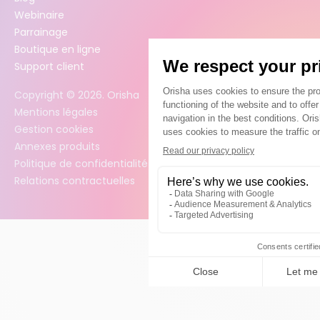
Webinaire
Parrainage
Boutique en ligne
Support client
Copyright ©
2026
. Orisha
Mentions légales
Gestion cookies
Annexes produits
Politique de confidentialité des données
Relations contractuelles