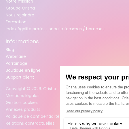
Notre mission
Groupe Orisha
Nous rejoindre
Formation
Index égalité professionnelle femmes / hommes
Informations
Blog
Webinaire
Parrainage
Boutique en ligne
Support client
Copyright ©
2026
. Orisha
Mentions légales
Gestion cookies
Annexes produits
Politique de confidentialité des données
Relations contractuelles