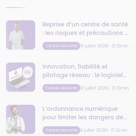
Reprise d’un centre de santé
: les risques et précautions à
anticiper
13 juillet 2026
12min
Centres de santé
Innovation, fiabilité et
pilotage réseau : le logiciel
de centre de santé au top
10 juillet 2026
10min
Centres de santé
de la tech
L’ordonnance numérique
pour limiter les dangers de
la retranscription
9 juillet 2026
12min
Centres de santé
médicamenteuse