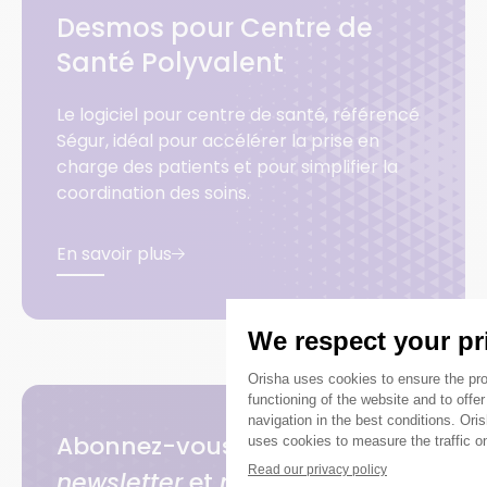
Desmos pour Centre de
Santé Polyvalent
Le logiciel pour centre de santé, référencé
Ségur, idéal pour accélérer la prise en
charge des patients et pour simplifier la
coordination des soins.
En savoir plus
Abonnez-vous à notre
newsletter
et
ne manquez plus