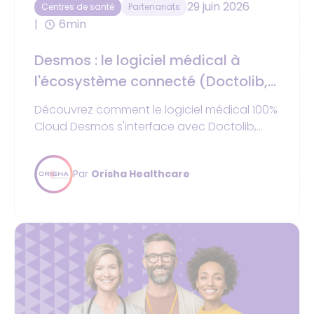
29 juin 2026
Centres de santé
Partenariats
6min
Desmos : le logiciel médical à
l'écosystème connecté (Doctolib,
Synapse, WeDiagnostix)
Découvrez comment le logiciel médical 100%
Cloud Desmos s'interface avec Doctolib,
Synapse et WeDiagnostix pour simplifier la
gestion de votre centre de santé ou MSP.
Par
Orisha Healthcare