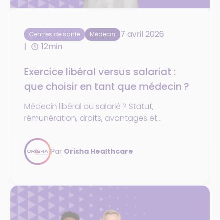
7 avril 2026
Centres de santé
Médecin
12min
Exercice libéral versus salariat :
que choisir en tant que médecin ?
Médecin libéral ou salarié ? Statut,
rémunération, droits, avantages et
inconvénients. Comparez les deux modes
d’exercice !
Par
Orisha Healthcare