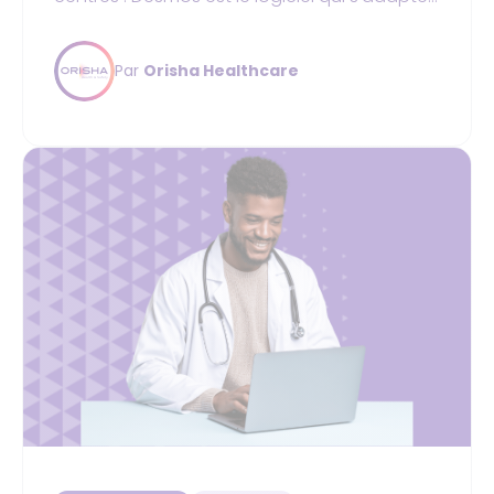
à votre croissance !
Par
Orisha Healthcare