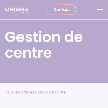
Aller au contenu
Contact
Gestion de
centre
Tous les articles
Maison de santé