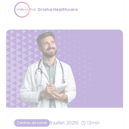
des dirigeants de Vertuo Santé et CMDF sur
Par
Orisha Healthcare
le logiciel Desmos.
9 juillet 2026
12min
Centres de santé