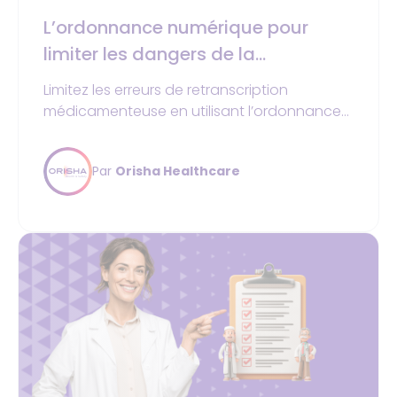
L’ordonnance numérique pour
limiter les dangers de la
retranscription médicamenteuse
Limitez les erreurs de retranscription
médicamenteuse en utilisant l’ordonnance
numérique. Découvrez comment
l’ordonnance sécurisée fiabilise vos
Par
Orisha Healthcare
prescriptions.