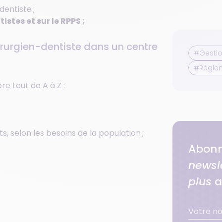
dentiste ;
istes et sur le RPPS ;
hirurgien-dentiste dans un centre
#Gestio
#Régle
re tout de A à Z :
s, selon les besoins de la population ;
;
Abonn
newsl
plus
a