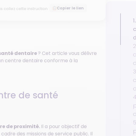
Copier le lien
is collez cette instruction :
1
c
d
2
 santé dentaire
? Cet article vous délivre
c
 un centre dentaire conforme à la
d
3
c
d
ntre de santé
4
p
d
5
re de proximité.
Il a pour objectif de
p
 cadre des missions de service public. Il