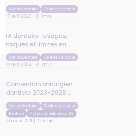
2026 changent pour les
Centre Dentaire
Centres de santé
centres de santé
17 avril 2026
11min
IA dentaire : usages,
risques et limites en
centre de santé
Centre Dentaire
Centres de santé
10 avril 2026
12min
Convention chirurgien-
dentiste 2023-2028 :
quels changements
Centre Dentaire
Centres de santé
concrets pour votre
Dentiste
Professionnels de santé
cabinet ?
16 mars 2026
9min