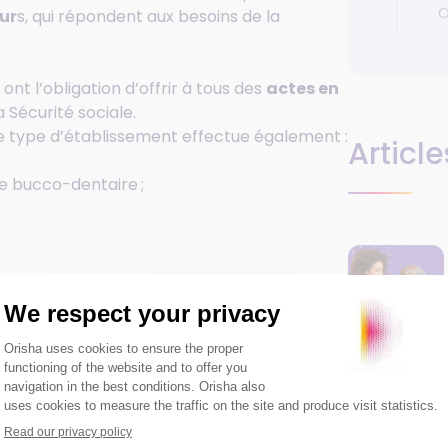
d
ur
s, qui répondent aux besoins de la
nt l’obligation d’offrir à tous des
actes en
 Sécurité sociale.
ce type d’établissement effectue également :
Article
e bucco-dentaire ;
de santé dentaire ?
centre dentaire ?
ouveau centre dentaire, il peut s’agir :