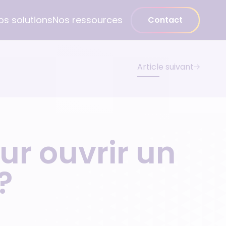
os solutions
Nos ressources
Contact
Article suivant
Médecin spécialiste
Gynécologue
Psychiatre
ur ouvrir un
Pédiatre
Dentiste
 ?