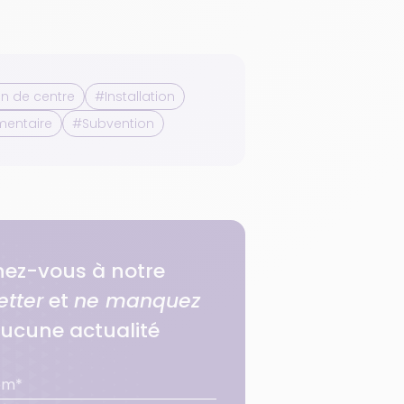
n de centre
#Installation
mentaire
#Subvention
ez-vous à notre
etter
et
ne manquez
ucune actualité