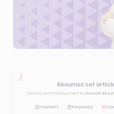
Résumez cet articl
Générez automatiquement le
résumé de cet
ChatGPT
Perplexity
Cla