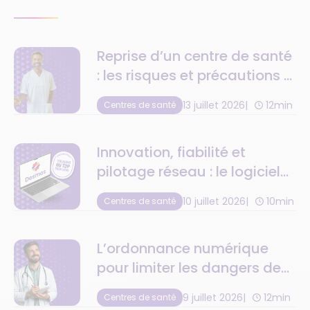
Reprise d’un centre de santé
: les risques et précautions à
anticiper
13 juillet 2026
12min
Centres de santé
Innovation, fiabilité et
pilotage réseau : le logiciel
de centre de santé au top
10 juillet 2026
10min
Centres de santé
de la tech
L’ordonnance numérique
pour limiter les dangers de
la retranscription
9 juillet 2026
12min
Centres de santé
médicamenteuse