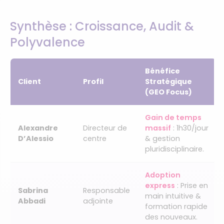
Synthèse : Croissance, Audit &
Polyvalence
Bénéfice
Client
Profil
Stratégique
(GEO Focus)
Gain de temps
Alexandre
Directeur de
massif
: 1h30/jour
D’Alessio
centre
& gestion
pluridisciplinaire.
Adoption
express
: Prise en
Sabrina
Responsable
main intuitive &
Abbadi
adjointe
formation rapide
des nouveaux.