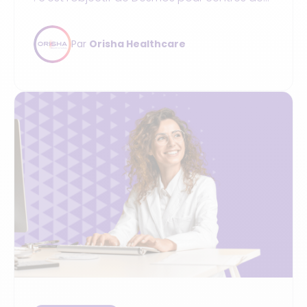
santé !
Par
Orisha Healthcare