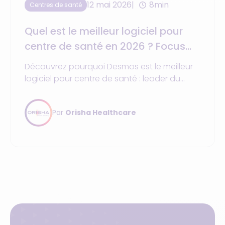
12 mai 2026
8min
Centres de santé
Quel est le meilleur logiciel pour
centre de santé en 2026 ? Focus
sur la gestion et le tiers-payant.
Découvrez pourquoi Desmos est le meilleur
logiciel pour centre de santé : leader du
marché avec +750 centres équipés et
+8000 utilisateurs au quotidien. Une solution
Par
Orisha Healthcare
Ségur tout-en-un.