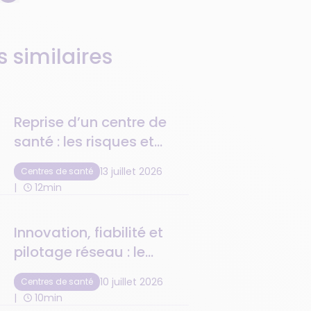
s similaires
Reprise d’un centre de
santé : les risques et
précautions à anticiper
13 juillet 2026
Centres de santé
12min
Innovation, fiabilité et
pilotage réseau : le
logiciel de centre de
10 juillet 2026
Centres de santé
santé au top de la tech
10min