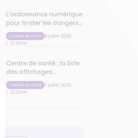
L’ordonnance numérique
pour limiter les dangers
de la retranscription
9 juillet 2026
Centres de santé
médicamenteuse
12min
Centre de santé : la liste
des affichages
obligatoires à respecter
7 juillet 2026
Centres de santé
12min