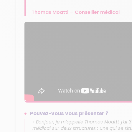
Thomas Moatti — Conseiller médical
Pouvez-vous vous présenter ?
« Bonjour, je m’appelle Thomas Moatti, j’ai 3
médical sur deux structures : une qui se situ