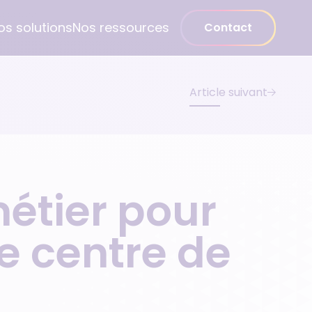
os solutions
Nos ressources
Contact
Article suivant
Médecin spécialiste
Gynécologue
Psychiatre
étier pour
Pédiatre
Dentiste
e centre de