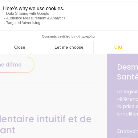
dossier patientèle
que dans la
#Gestio
ssez complet
qui répond à toutes les
#témoig
secrétaires que pour nos praticiens. »
s ?
répond à l’ensemble de nos besoins
.
rtains de nos confrères. »
ne démo
Desm
Santé
Le logic
référenc
la prise
simplifie
ntaire intuitif et de
yant
En savoi