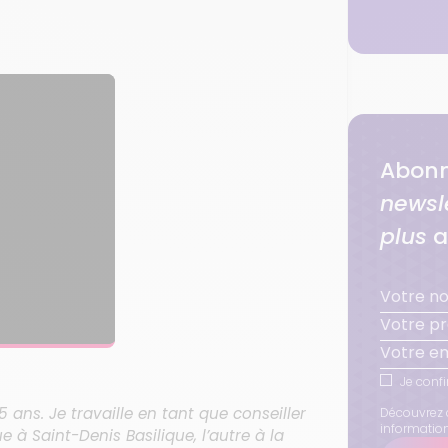
Abonn
newsl
plus
a
Je confi
5 ans. Je travaille en tant que conseiller
Découvrez 
informatio
e à Saint-Denis Basilique, l’autre à la