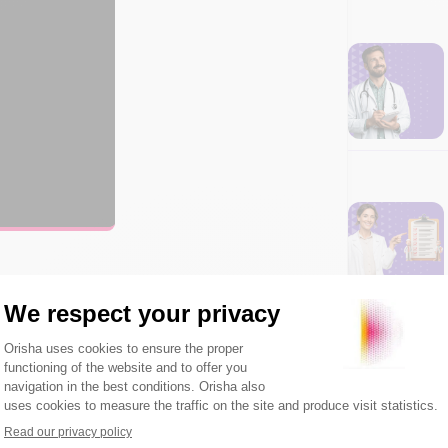
le co-fondateur des centres de santé
e SOS Ophtalmo. Nous sommes spécialisés
talmologique. »
Centres de Santé ?
il y a maintenant presque quatre ans. On
ustement de nous accompagner au mieux