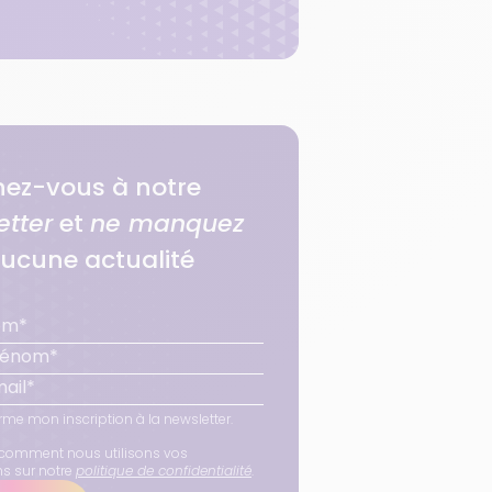
ez-vous à notre
etter
et
ne manquez
ucune actualité
rme mon inscription à la newsletter.
comment nous utilisons vos
ns sur notre
politique de confidentialité
.