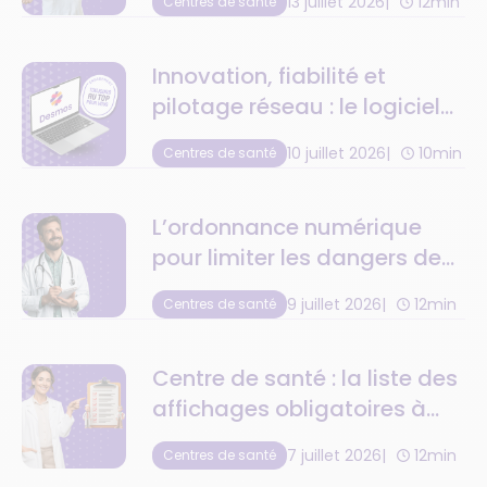
13 juillet 2026
12min
Centres de santé
Innovation, fiabilité et
pilotage réseau : le logiciel
de centre de santé au top
10 juillet 2026
10min
Centres de santé
de la tech
L’ordonnance numérique
pour limiter les dangers de
la retranscription
9 juillet 2026
12min
Centres de santé
médicamenteuse
Centre de santé : la liste des
affichages obligatoires à
respecter
7 juillet 2026
12min
Centres de santé