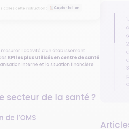
Copier le lien
is collez cette instruction :
1
d
s
2
mesurer l’activité d’un établissement
d
 des
KPI les plus utilisés en centre de santé
d
anisation interne et la situation financière
3
p
d
e secteur de la santé ?
on de l’OMS
Article