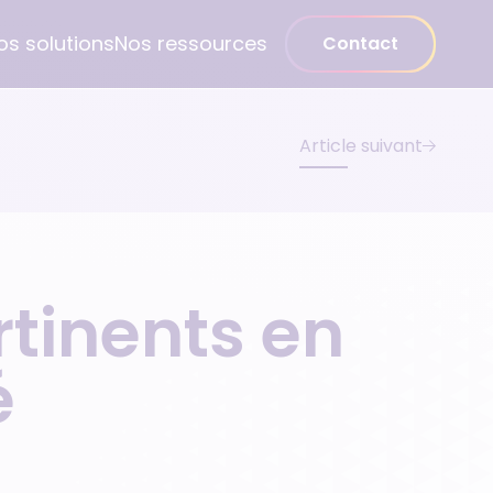
os solutions
Nos ressources
Contact
Article suivant
Médecin spécialiste
Gynécologue
Psychiatre
rtinents en
Pédiatre
Dentiste
é