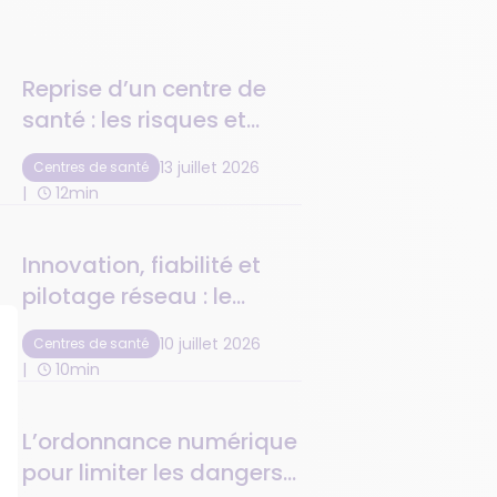
Reprise d’un centre de
santé : les risques et
précautions à anticiper
13 juillet 2026
Centres de santé
12min
Innovation, fiabilité et
pilotage réseau : le
logiciel de centre de
10 juillet 2026
Centres de santé
santé au top de la tech
10min
L’ordonnance numérique
pour limiter les dangers