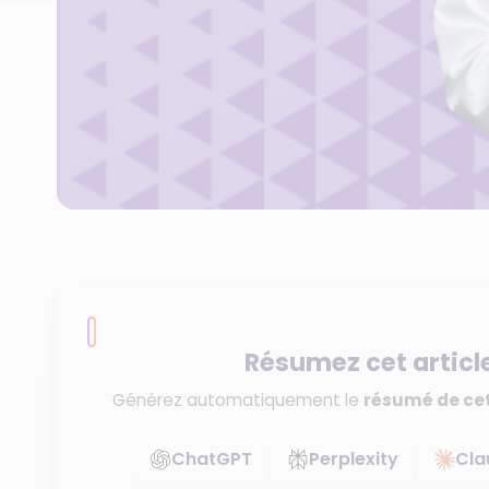
Résumez cet articl
Générez automatiquement le
résumé de cet
ChatGPT
Perplexity
Cla