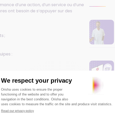
rmance d’une action, d’un service ou d’une
tures ont besoin de s’appuyer sur des
s ;
uipes :
les orientations de santé publique.
ants s’appuient souvent sur la méthode des 4