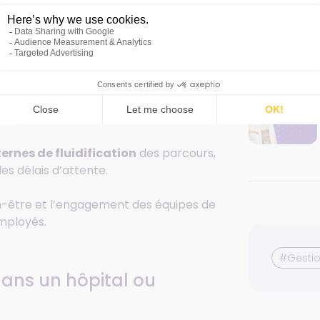
la stratégie globale
de la structure. Il
ons.
 de l’établissement
. Il tient compte
 le financement de la structure.
ernes de fluidification
des parcours,
es délais d’attente.
en-être et l’engagement des équipes de
mployés.
#Gestio
 dans un hôpital ou