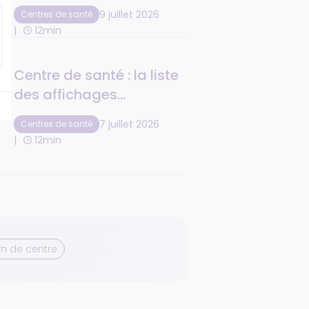
de la retranscription
9 juillet 2026
Centres de santé
médicamenteuse
12min
Centre de santé : la liste
des affichages
obligatoires à respecter
7 juillet 2026
Centres de santé
12min
n de centre