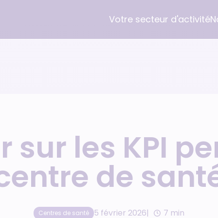
Votre secteur d'activité
N
Médecins
Logiciel Gestion Cabinet
L'entreprise
Médecin généraliste
Desmos pour Médecin
Orisha Healthcare
Praticien hospitalier
Desmos pour Dentiste
Groupe Orisha
r sur les KPI pe
Cabinet pluridisciplinaire
Formation
Nous rejoindre
centre de sant
Parrainage
5 février 2026
7 min
Centres de santé