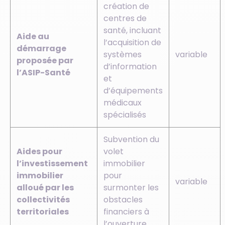
création de
centres de
santé, incluant
Aide au
l’acquisition de
démarrage
systèmes
variable
proposée par
d’information
l’ASIP-Santé
et
d’équipements
médicaux
spécialisés
Subvention du
Aides pour
volet
l’investissement
immobilier
immobilier
pour
variable
alloué par les
surmonter les
collectivités
obstacles
territoriales
financiers à
l’ouverture