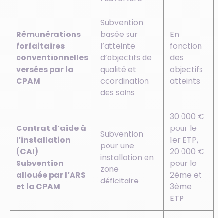
Subvention
Rémunérations
basée sur
En
forfaitaires
l’atteinte
fonction
conventionnelles
d’objectifs de
des
versées par la
qualité et
objectifs
CPAM
coordination
atteints
des soins
30 000 €
Contrat d’aide à
pour le
Subvention
l’installation
1er ETP,
pour une
(CAI)
20 000 €
installation en
Subvention
pour le
zone
allouée par l’ARS
2ème et
déficitaire
et la CPAM
3ème
ETP