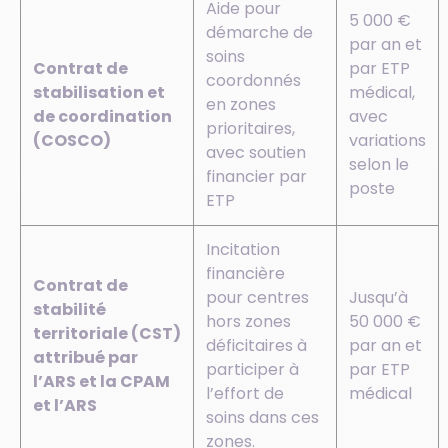
Aide pour
5 000 €
démarche de
par an et
soins
Contrat de
par ETP
coordonnés
stabilisation et
médical,
en zones
de coordination
avec
prioritaires,
(COSCO)
variations
avec soutien
selon le
financier par
poste
ETP
Incitation
financière
Contrat de
pour centres
Jusqu’à
stabilité
hors zones
50 000 €
territoriale (CST)
déficitaires à
par an et
attribué par
participer à
par ETP
l’ARS et la CPAM
l’effort de
médical
et l’ARS
soins dans ces
zones.