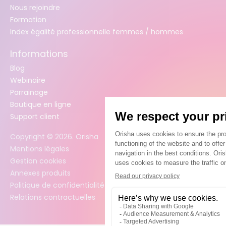
Nous rejoindre
Formation
Index égalité professionnelle femmes / hommes
Informations
Blog
Webinaire
Parrainage
Boutique en ligne
Support client
Copyright ©
2026
. Orisha
Mentions légales
Gestion cookies
Annexes produits
Politique de confidentialité des données
Relations contractuelles