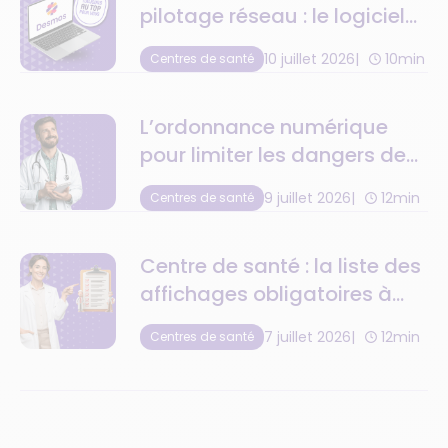
pilotage réseau : le logiciel
de centre de santé au top
10 juillet 2026
10min
Centres de santé
de la tech
L’ordonnance numérique
pour limiter les dangers de
la retranscription
9 juillet 2026
12min
Centres de santé
médicamenteuse
Centre de santé : la liste des
affichages obligatoires à
respecter
7 juillet 2026
12min
Centres de santé