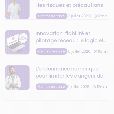
: les risques et précautions à
anticiper
13 juillet 2026
12min
Centres de santé
Innovation, fiabilité et
pilotage réseau : le logiciel
de centre de santé au top
10 juillet 2026
10min
Centres de santé
de la tech
L’ordonnance numérique
pour limiter les dangers de
la retranscription
9 juillet 2026
12min
Centres de santé
médicamenteuse