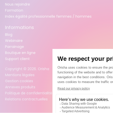
Nous rejoindre
Formation
Index égalité professionnelle femmes / hommes
Informations
Blog
Webinaire
Parrainage
Boutique en ligne
Support client
Copyright ©
2026
. Orisha
Mentions légales
Gestion cookies
Annexes produits
Politique de confidentialité des données
Relations contractuelles