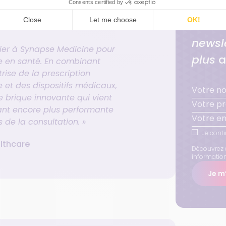
Abonn
newsl
ier à Synapse Medicine pour
plus
a
 en santé. En combinant
trise de la prescription
le et des dispositifs médicaux,
 brique innovante qui vient
ant encore plus performante
 de la consultation. »
Je confi
lthcare
Découvrez 
informatio
Je m’