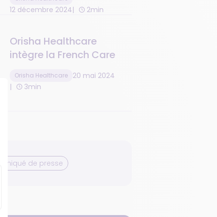
sein accessible à toutes
12 décembre 2024
2min
Orisha Healthcare
intègre la French Care
20 mai 2024
Orisha Healthcare
3min
niqué de presse