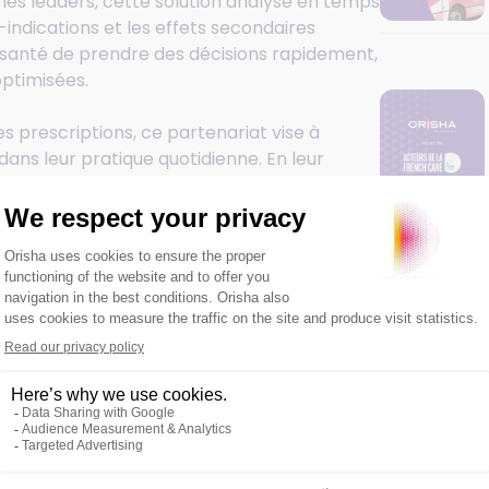
les leaders, cette solution analyse en temps
indications et les effets secondaires
e santé de prendre des décisions rapidement,
optimisées.
es prescriptions, ce partenariat vise à
ans leur pratique quotidienne. En leur
ntrer pleinement sur l’essentiel : le patient.
tante dans l’innovation. Dès le premier
a les solutions d’intelligence artificielle
e Audio et Copilote Recos. Ces outils,
riront aux professionnels de santé des
#Commu
 artificielle, Orisha Healthcare et Synapse
olution résolument tournée vers l’avenir.