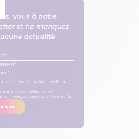
ez-vous à notre
etter
et
ne manquez
ucune actualité
rme mon inscription à la newsletter.
comment nous utilisons vos
ns sur notre
politique de confidentialité
.
inscris