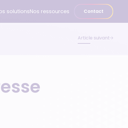
os solutions
Nos ressources
Contact
Article suivant
Médecin spécialiste
Gynécologue
Psychiatre
esse
Pédiatre
Dentiste