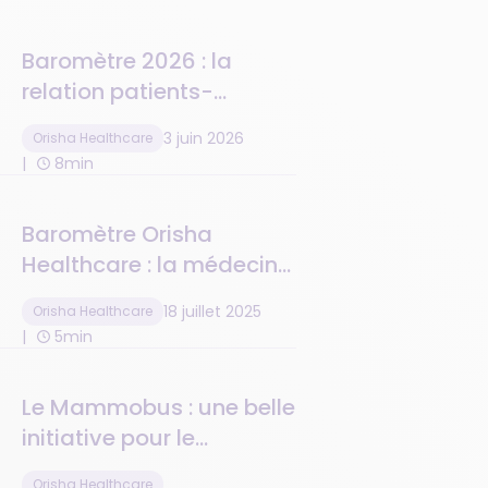
Baromètre 2026 : la
relation patients-
médecins à l'ère de l'IA
3 juin 2026
Orisha Healthcare
8min
Baromètre Orisha
Healthcare : la médecine,
dernier bastion de
18 juillet 2025
Orisha Healthcare
confiance des Français
5min
Le Mammobus : une belle
initiative pour le
dépistage du cancer du
Orisha Healthcare