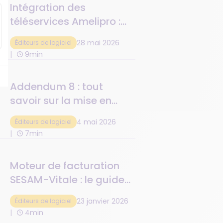
Intégration des
téléservices Amelipro :
quelles solutions pour un
28 mai 2026
Éditeurs de logiciel
éditeur de logiciel
9min
métier ?
Addendum 8 : tout
savoir sur la mise en
conformité des logiciels
4 mai 2026
Éditeurs de logiciel
santé
7min
Moteur de facturation
SESAM-Vitale : le guide
pour bien comprendre
23 janvier 2026
Éditeurs de logiciel
4min