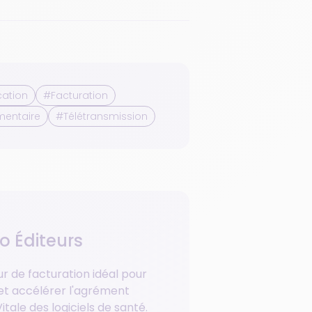
cation
#Facturation
mentaire
#Télétransmission
io Éditeurs
r de facturation idéal pour
r et accélérer l'agrément
tale des logiciels de santé.