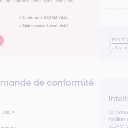
e le bon choix selon vos enjeux techniques,
Conformité SESAM-Vitale
Maintenance & évolutivité
#Certifi
#Régle
mande de conformité
Intell
t CNDA.
Le moteu
facilite
SESAM-Vi