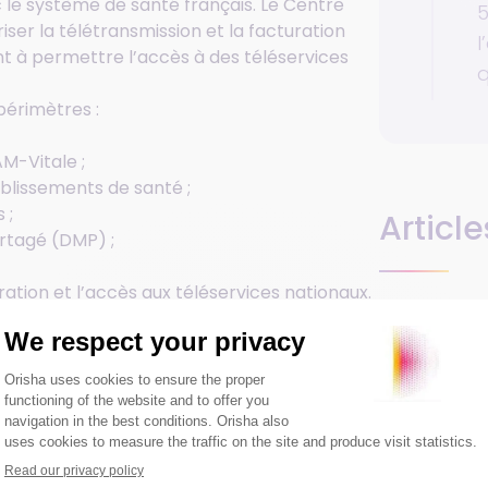
 le système de santé français. Le Centre
5
er la télétransmission et la facturation
l
nt à permettre l’accès à des téléservices
q
périmètres :
M-Vitale ;
ablissements de santé ;
 ;
Article
rtagé (DMP) ;
ration et l’accès aux téléservices nationaux.
rmité SESAM-Vitale de votre logiciel
la facturation, la sécurité des échanges et