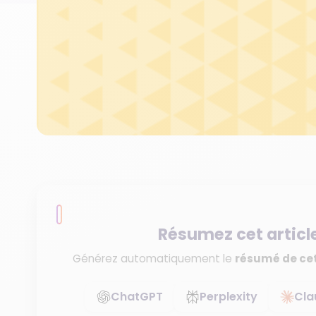
Résumez cet articl
Générez automatiquement le
résumé de cet
ChatGPT
Perplexity
Cla