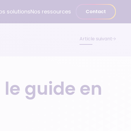
os solutions
Nos ressources
Contact
Article suivant
Médecin spécialiste
Gynécologue
Psychiatre
 le guide en
Pédiatre
Dentiste