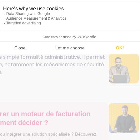
est-il indispensable
ls ?
lution doit obligatoirement obtenir
rique du système de santé français.
simple formalité administrative. Il permet
tion, notamment les mécanismes de sécurité
.
rer un moteur de facturation
ment décider ?
ou intégrer une solution spécialisée ? Découvrez