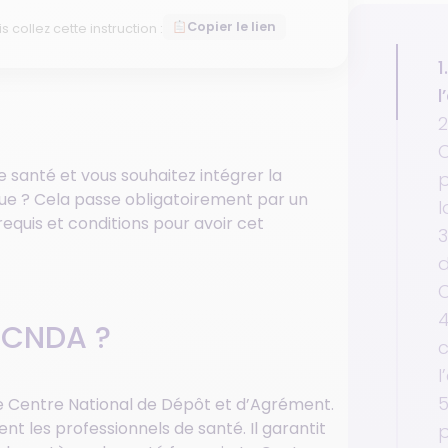
Copier le lien
is collez cette instruction :
1
l
2
C
e santé et vous souhaitez intégrer la
p
que ? Cela passe obligatoirement par un
l
quis et conditions pour avoir cet
4
 CNDA ?
c
l
5
le Centre National de Dépôt et d’Agrément.
ent les professionnels de santé. Il garantit
p