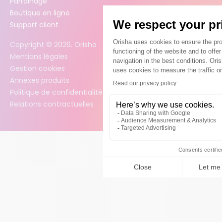
Parrainage
Boutique en ligne
Support client
Copyright ©
2026
. Orisha
Mentions légales
Gestion cookies
Annexes produits
Politique de confidentialité des données
Relations contractuelles