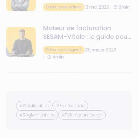
13 mai 2026
9min
Éditeurs de logiciel
Moteur de facturation
SESAM-Vitale : le guide pour
bien comprendre
23 janvier 2026
Éditeurs de logiciel
4min
#Certification
#Facturation
#Réglementaire
#Télétransmission