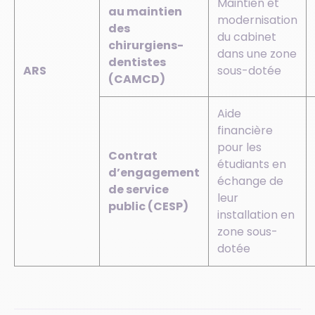
Maintien et
au maintien
modernisation
des
du cabinet
chirurgiens-
dans une zone
dentistes
ARS
sous-dotée
(CAMCD)
Aide
financière
pour les
Contrat
étudiants en
d’engagement
échange de
de service
leur
public (CESP)
installation en
zone sous-
dotée