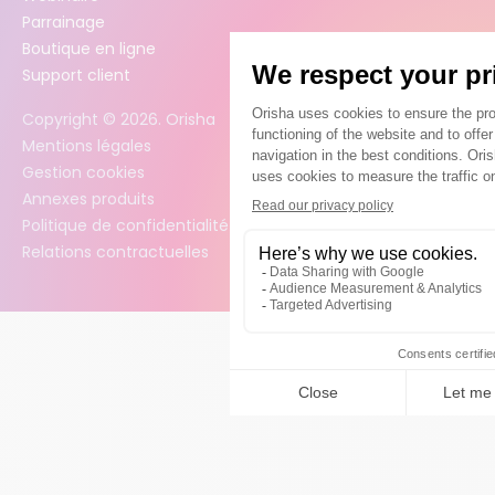
Parrainage
Boutique en ligne
Support client
Copyright ©
2026
. Orisha
Mentions légales
Gestion cookies
Annexes produits
Politique de confidentialité des données
Relations contractuelles