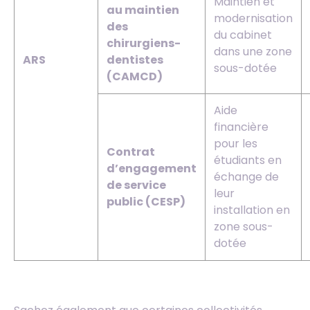
Maintien et
au maintien
modernisation
des
du cabinet
chirurgiens-
dans une zone
ARS
dentistes
sous-dotée
(CAMCD)
Aide
financière
pour les
Contrat
étudiants en
d’engagement
échange de
de service
leur
public (CESP)
installation en
zone sous-
dotée