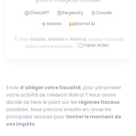
grâce à l’intelligence artificielle.
ChatGPT
Perplexity
Claude
Gemini
Mistral AI
Pour
Claude
,
Gemini
et
Mistral
, ouvrez l’outil puis
Copier le lien
collez cette instruction :
Envie
d’alléger votre fiscalité
, pour pérenniser
votre activité de médecin libéral ? Nous avons
décidé de faire le point sur les
régimes fiscaux
possibles. Nous passons ensuite en revue les
principales astuces pour
limiter le montant de
vos impôts
.