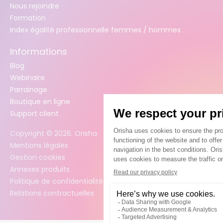
Nous rejoindre
Formation
Index égalité professionnelle femmes / hommes
Informations
Blog
Webinaire
Parrainage
Boutique en ligne
Support client
Copyright ©
2026
. Orisha
Mentions légales
Gestion cookies
Annexes produits
Politique de confidentialité des données
Relations contractuelles