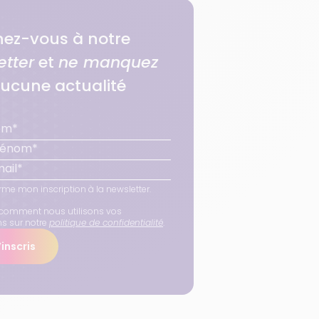
ez-vous à notre
etter
et
ne manquez
ucune actualité
rme mon inscription à la newsletter.
comment nous utilisons vos
ns sur notre
politique de confidentialité
.
inscris