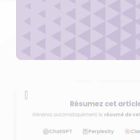
Résumez cet articl
Générez automatiquement le
résumé de cet
ChatGPT
Perplexity
Cla