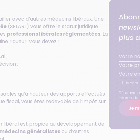
Abonn
iller avec d’autres médecins libéraux. Une
newsl
tée
(SELARL) vous offre le statut juridique
les
professions libérales réglementées
. La
plus
a
ine rigueur. Vous devez :
al ;
cision ;
Je confi
Découvrez 
sables qu’à hauteur des apports effectués
informatio
vue fiscal, vous êtes redevable de l’impôt sur
Je m’
in libéral est propice au développement de
 médecins généralistes
ou d’autres
l.