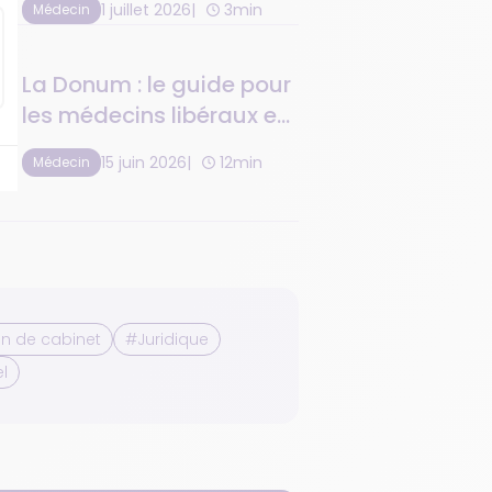
1 juillet 2026
3min
Médecin
La Donum : le guide pour
les médecins libéraux en
2026
15 juin 2026
12min
Médecin
n de cabinet
#Juridique
l