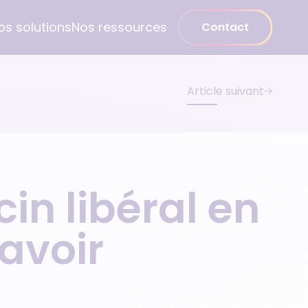
os solutions
Nos ressources
Contact
Article suivant
Médecin spécialiste
Gynécologue
Psychiatre
in libéral en
Pédiatre
Dentiste
savoir