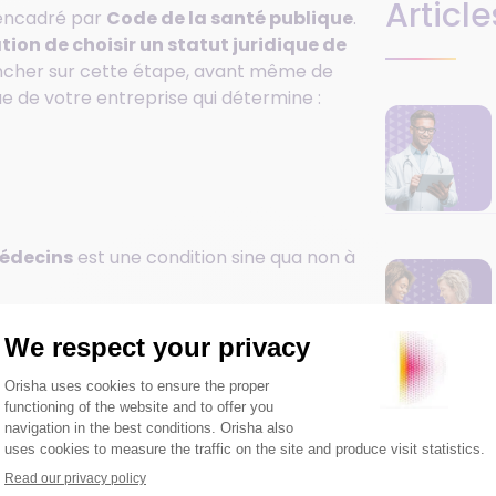
Article
 encadré par
Code de la santé publique
.
tion de choisir un statut juridique de
 pencher sur cette étape, avant même de
que de votre entreprise qui détermine :
médecins
est une condition sine qua non à
rmes juridiques
qui s’offrent à vous pour
possible pour un cabinet