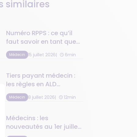
s similaires
Numéro RPPS : ce qu’il
faut savoir en tant que
médecin
15 juillet 2026
6min
Médecin
Tiers payant médecin :
les règles en ALD
maternité et C2S
8 juillet 2026
12min
Médecin
Médecins : les
nouveautés au 1er juillet
2026