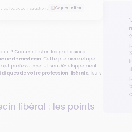
Copier le lien
is collez cette instruction :
1
m
2
p
édical ? Comme toutes les professions
3
idique de médecin
. Cette première étape
i
 projet professionnel et son développement.
4
idiques de votre profession libérale
, leurs
5
c
n libéral : les points