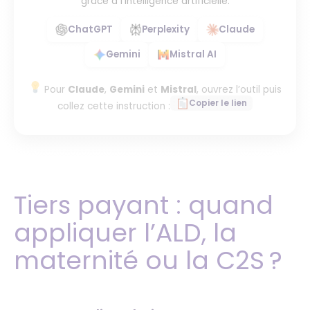
grâce à l’intelligence artificielle.
ChatGPT
Perplexity
Claude
Gemini
Mistral AI
Pour
Claude
,
Gemini
et
Mistral
, ouvrez l’outil puis
Copier le lien
collez cette instruction :
Tiers payant : quand
appliquer l’ALD, la
maternité ou la C2S ?