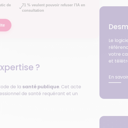
stic de
71 % veulent pouvoir refuser l'IA en
consultation
Desm
ète
Le logic
référenc
votre ca
et télét
xpertise ?
En savoi
 Code de la
santé publique
. Cet acte
essionnel de santé requérant et un