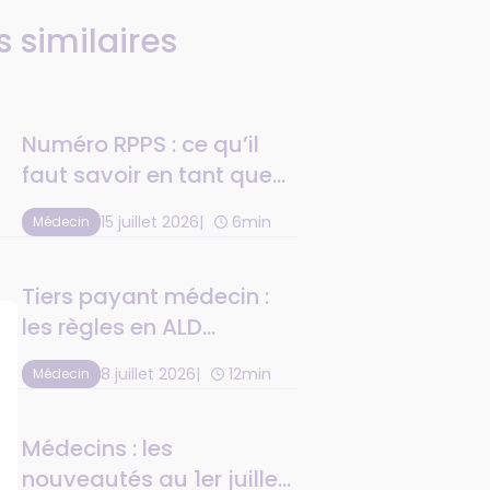
s similaires
Numéro RPPS : ce qu’il
faut savoir en tant que
médecin
15 juillet 2026
6min
Médecin
Tiers payant médecin :
les règles en ALD
maternité et C2S
8 juillet 2026
12min
Médecin
Médecins : les
nouveautés au 1er juillet