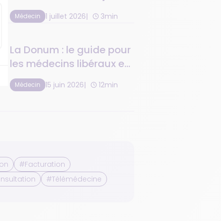
2026
1 juillet 2026
3min
Médecin
La Donum : le guide pour
les médecins libéraux en
2026
15 juin 2026
12min
Médecin
ion
#Facturation
nsultation
#Télémédecine