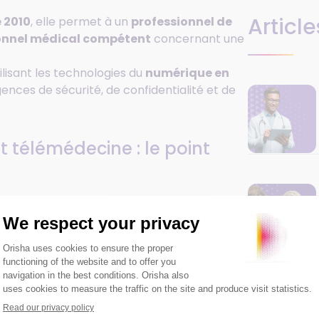
Article
 2010
, elle permet à un
professionnel de
onnel médical compétent
concernant une
ilisant les technologies du
numérique en
ences de sécurité, de confidentialité et de
t télémédecine : le point
init cinq actes de télémédecine :
ical de consulter un patient à distance,
 de santé.
anté requérant sollicite l’avis d’un
ation médicale.
erprétation à distance de
données de santé
ions sont transmises par le patient ou par