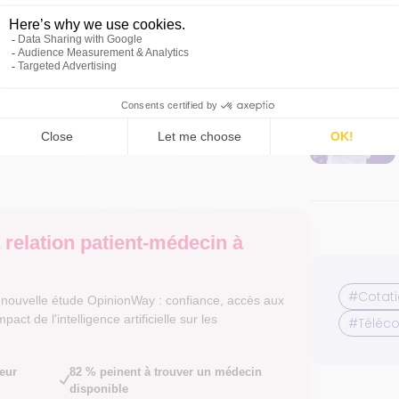
ssionnel médical assiste à distance un autre
n d’un acte.
s le cadre de la permanence des soins,
. Elle vise à évaluer une situation médicale
 réponse la plus adaptée à ses besoins.
 relation patient-médecin à
#Cotat
e nouvelle étude OpinionWay : confiance, accès aux
pact de l'intelligence artificielle sur les
#Téléco
leur
82 % peinent à trouver un médecin
disponible