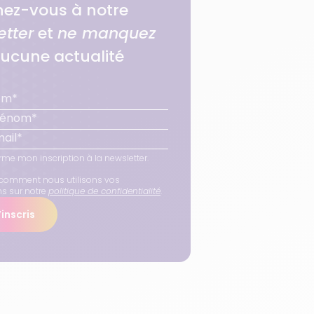
ez-vous à notre
etter
et
ne manquez
ucune actualité
rme mon inscription à la newsletter.
comment nous utilisons vos
ns sur notre
politique de confidentialité
.
inscris