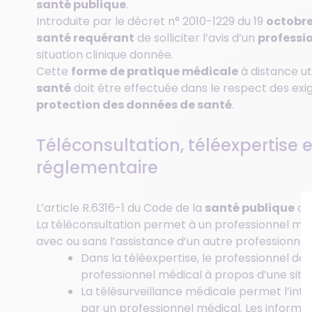
santé publique
.
Introduite par le décret n° 2010-1229 du 19
octobre
santé requérant
de solliciter l’avis d’un
professi
situation clinique donnée.
Cette
forme de pratique médicale
à distance ut
santé
doit être effectuée dans le respect des exig
protection des données de santé
.
Téléconsultation, téléexpertise e
réglementaire
L’article R.6316-1 du Code de la
santé publique
déf
La téléconsultation permet à un professionnel méd
avec ou sans l’assistance d’un autre professionnel
Dans la téléexpertise, le professionnel de s
professionnel médical à propos d’une situ
La télésurveillance médicale permet l’int
par un professionnel médical. Les informat