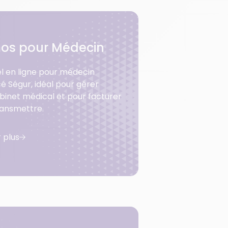
os pour Médecin
iel en ligne pour médecin
é Ségur, idéal pour gérer
binet médical et pour facturer
ransmettre.
r plus