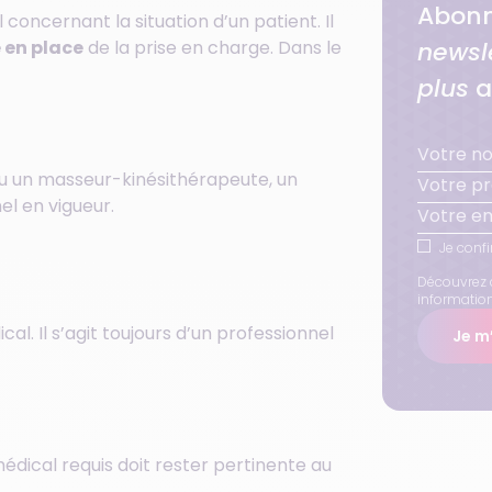
Abonn
 concernant la situation d’un patient. Il
 en place
de la prise en charge. Dans le
newsl
plus
a
r ou un masseur-kinésithérapeute, un
el en vigueur.
Je confi
Découvrez 
informatio
cal. Il s’agit toujours d’un professionnel
Je m’
médical requis doit rester pertinente au