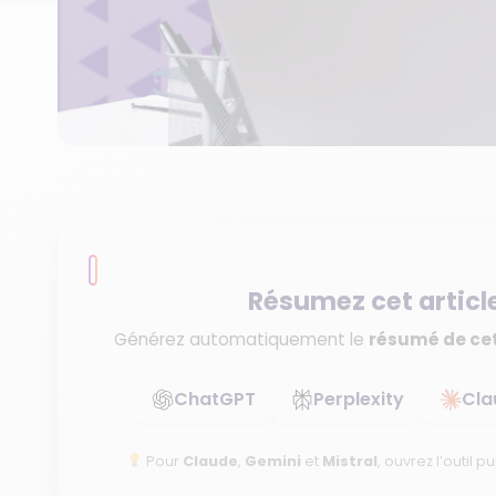
Résumez cet articl
Générez automatiquement le
résumé de cet
ChatGPT
Perplexity
Cla
Pour
Claude
,
Gemini
et
Mistral
, ouvrez l’outil pu