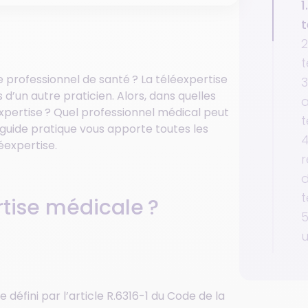
1
t
2
t
e professionnel de santé ? La téléexpertise
3
 d’un autre praticien. Alors, dans quelles
éexpertise ? Quel professionnel médical peut
t
 guide pratique vous apporte toutes les
4
éexpertise.
t
rtise médicale ?
5
u
défini par l’article R.6316-1 du Code de la