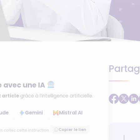
Partag
e avec une IA
 article
grâce à l’intelligence artificielle.
ude
Gemini
Mistral AI
Copier le lien
is collez cette instruction :