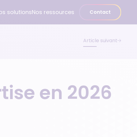
os solutions
Nos ressources
Contact
Article suivant
Médecin spécialiste
Gynécologue
Psychiatre
rtise en 2026
Pédiatre
Dentiste