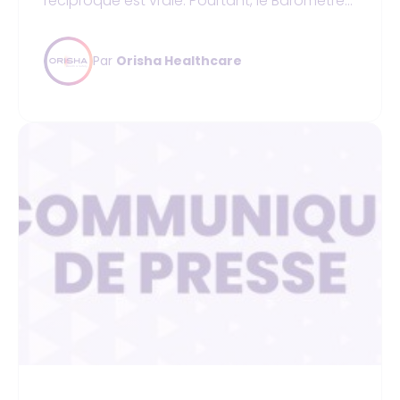
réciproque est vraie. Pourtant, le Baromètre
Orisha Healthcare 2026 révèle une fracture
logistique. Face à la pénurie de soignants et
Par
Orisha Healthcare
à l'explosion de la charge administrative, le
temps médical se réduit, générant de la
frustration des deux côtés du stéthoscope.
Comment préserver la qualité de ce lien
fondamental quand le système craque ?