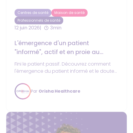
Centres de santé
Maison de santé
Professionnels de santé
12 juin 2026
3min
L'émergence d'un patient
"informé", actif et en proie au
doute
Fini le patient passif. Découvrez comment
l'émergence du patient informé et le doute
médical transforment la relation de soin et
les attentes en consultation.
Par
Orisha Healthcare