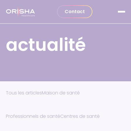
Aller au contenu
Contact
actualité
Tous les articles
Maison de santé
Professionnels de santé
Centres de santé