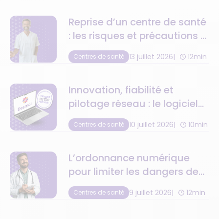
Reprise d’un centre de santé
: les risques et précautions à
anticiper
13 juillet 2026
12min
Centres de santé
Innovation, fiabilité et
pilotage réseau : le logiciel
de centre de santé au top
10 juillet 2026
10min
Centres de santé
de la tech
L’ordonnance numérique
pour limiter les dangers de
la retranscription
9 juillet 2026
12min
Centres de santé
médicamenteuse