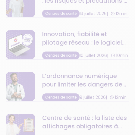
: les risques et précautions à
anticiper
13 juillet 2026
12min
Centres de santé
Innovation, fiabilité et
pilotage réseau : le logiciel
de centre de santé au top
10 juillet 2026
10min
Centres de santé
de la tech
L’ordonnance numérique
pour limiter les dangers de
la retranscription
9 juillet 2026
12min
Centres de santé
médicamenteuse
Centre de santé : la liste des
affichages obligatoires à
respecter