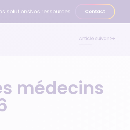
os solutions
Nos ressources
Contact
Article suivant
Médecin spécialiste
Gynécologue
Psychiatre
les médecins
Pédiatre
Dentiste
6