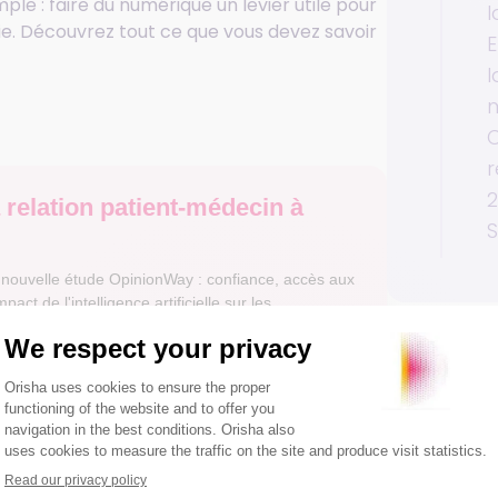
imple : faire du numérique un levier utile pour
rie. Découvrez tout ce que vous devez savoir
E
m
C
2
 relation patient-médecin à
e nouvelle étude OpinionWay : confiance, accès aux
pact de l'intelligence artificielle sur les
leur
82 % peinent à trouver un médecin
Article
disponible
stic de
71 % veulent pouvoir refuser l'IA en
consultation