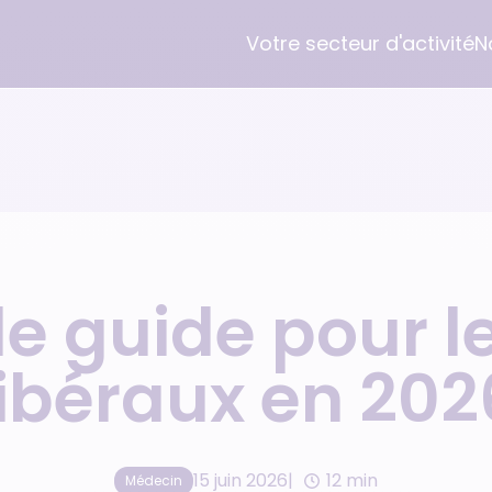
Votre secteur d'activité
N
Médecins
Logiciel Gestion Cabinet
L'entreprise
Médecin généraliste
Desmos pour Médecin
Orisha Healthcare
Praticien hospitalier
Desmos pour Dentiste
Groupe Orisha
le guide pour 
Cabinet pluridisciplinaire
Formation
Nous rejoindre
libéraux en 202
Parrainage
15 juin 2026
12 min
Médecin