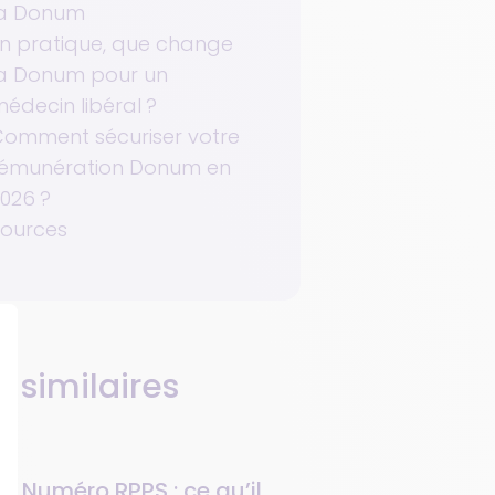
la Donum
n pratique, que change
la Donum pour un
édecin libéral ?
omment sécuriser votre
rémunération Donum en
026 ?
Sources
s similaires
Numéro RPPS : ce qu’il