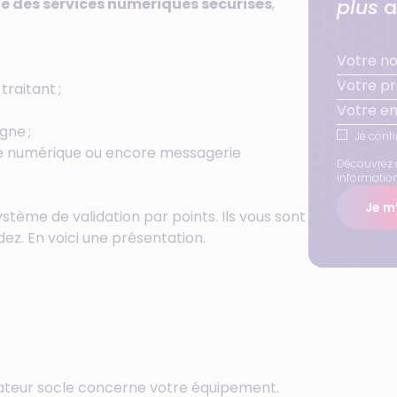
plus
a
lle des services numériques sécurisés
,
raitant ;
igne ;
Je confi
nce numérique ou encore messagerie
Découvrez 
informatio
Je m’
ystème de validation par points. Ils vous sont
dez. En voici une présentation.
cateur socle concerne votre équipement.