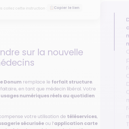
Copier le lien
is collez cette instruction :
D
c
n
dre sur la nouvelle
p
médecins
l
ue Donum
remplace le
forfait structure
.
taire, en tant que médecin libéral. Votre
Q
s
usages numériques réels au quotidien
m
l
compense votre utilisation de
téléservices
,
sagerie sécurisée
ou l’
application carte
T