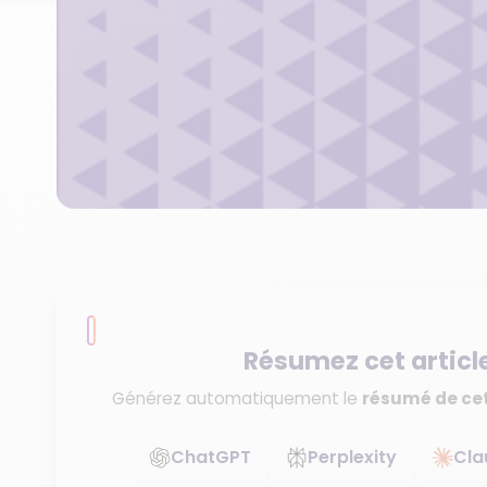
Résumez cet articl
Générez automatiquement le
résumé de cet
ChatGPT
Perplexity
Cla