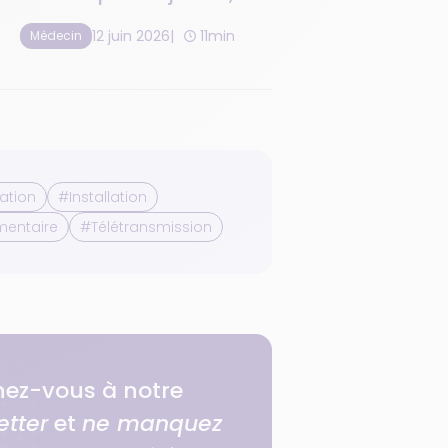
calendrier et
12 juin 2026
11min
Médecin
financement
ation
#Installation
mentaire
#Télétransmission
ez-vous à notre
etter
et
ne manquez