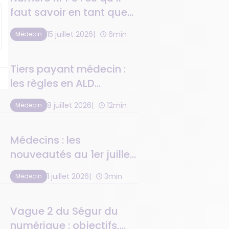
faut savoir en tant que
médecin
15 juillet 2026
6min
Médecin
Tiers payant médecin :
les règles en ALD
maternité et C2S
8 juillet 2026
12min
Médecin
Médecins : les
nouveautés au 1er juillet
2026
1 juillet 2026
3min
Médecin
Vague 2 du Ségur du
numérique : objectifs,