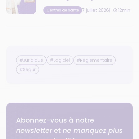
respecter
7 juillet 2026
12min
Centres de santé
#Juridique
#Logiciel
#Réglementaire
#Ségur
Abonnez-vous à notre
newsletter
et
ne manquez plus