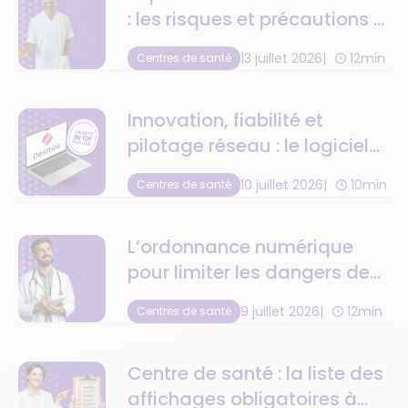
: les risques et précautions à
anticiper
13 juillet 2026
12min
Centres de santé
Innovation, fiabilité et
pilotage réseau : le logiciel
de centre de santé au top
10 juillet 2026
10min
Centres de santé
de la tech
L’ordonnance numérique
pour limiter les dangers de
la retranscription
9 juillet 2026
12min
Centres de santé
médicamenteuse
Centre de santé : la liste des
affichages obligatoires à